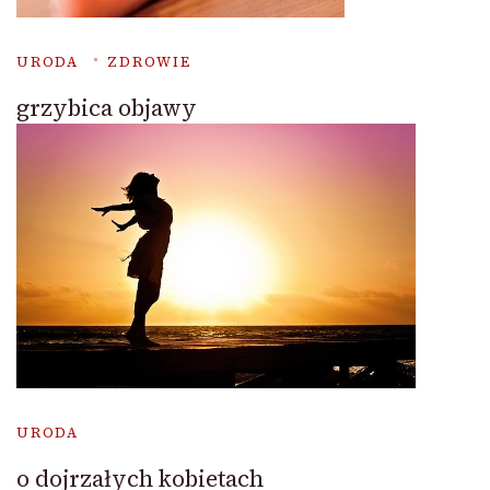
URODA
ZDROWIE
grzybica objawy
URODA
o dojrzałych kobietach