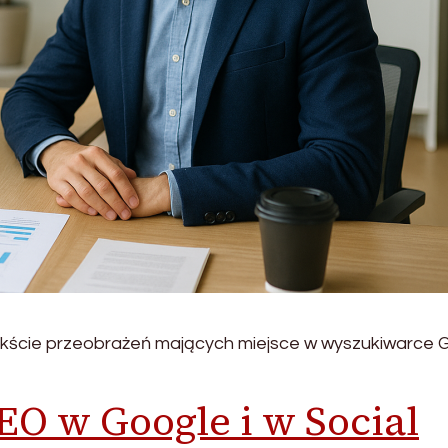
ekście przeobrażeń mających miejsce w wyszukiwarce 
EO w Google i w Social