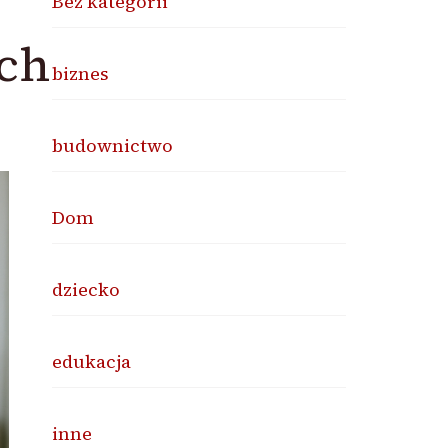
Bez kategorii
ych
biznes
budownictwo
Dom
dziecko
edukacja
inne