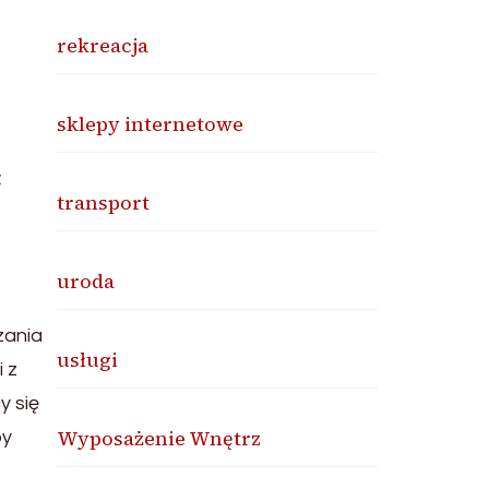
rekreacja
sklepy internetowe
ż
transport
uroda
zania
usługi
 z
y się
Wyposażenie Wnętrz
by